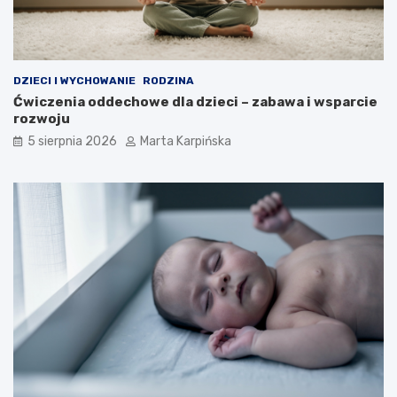
j
s
z
e
p
DZIECI I WYCHOWANIE
RODZINA
r
Ćwiczenia oddechowe dla dzieci – zabawa i wsparcie
z
rozwoju
y
k
5 sierpnia 2026
Marta Karpińska
ł
a
d
y