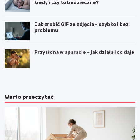
kiedy i czy to bezpieczne?
Jak zrobić GIF ze zdjęcia – szybko i bez
problemu
Przysłona w aparacie – jak działa i co daje
T
P
r
ł
a
y
d
w
y
a
Warto przeczytać
c
n
y
i
j
e
n
–
e
h
g
o
r
b
y
b