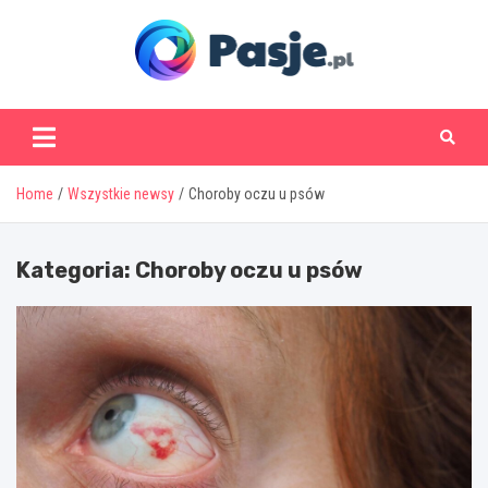
Skip
to
content
www.pasje.pl
Home
Wszystkie newsy
Choroby oczu u psów
Kategoria:
Choroby oczu u psów