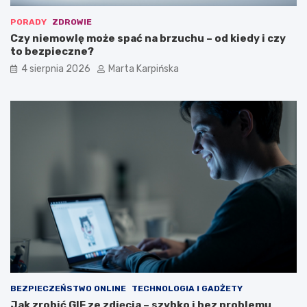
PORADY
ZDROWIE
Czy niemowlę może spać na brzuchu – od kiedy i czy
to bezpieczne?
4 sierpnia 2026
Marta Karpińska
BEZPIECZEŃSTWO ONLINE
TECHNOLOGIA I GADŻETY
Jak zrobić GIF ze zdjęcia – szybko i bez problemu