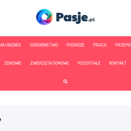
www.pasje.pl
MA I BIZNES
OGRODNICTWO
PODRÓŻE
PRACA
PRZEPI
ZDROWIE
ZWIERZĘTA DOMOWE
POZOSTAŁE
KONTAKT
e