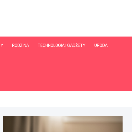
SY
RODZINA
TECHNOLOGIA I GADŻETY
URODA