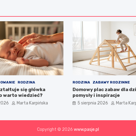
HOWANIE
RODZINA
RODZINA
ZABAWY RODZINNE
ztałtuje się główka
Domowy plac zabaw dla dzi
co warto wiedzieć?
pomysły i inspiracje
 2026
Marta Karpińska
5 sierpnia 2026
Marta Kar
Copyright © 2026
www.pasje.pl