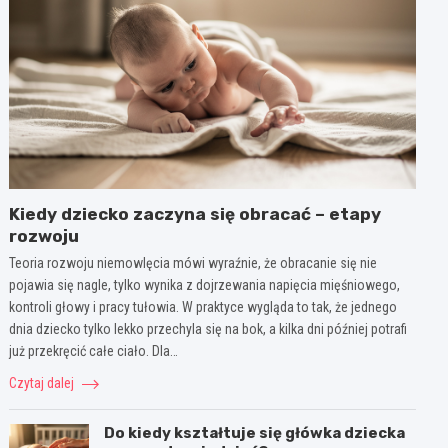
Kiedy dziecko zaczyna się obracać – etapy
rozwoju
Teoria rozwoju niemowlęcia mówi wyraźnie, że obracanie się nie
pojawia się nagle, tylko wynika z dojrzewania napięcia mięśniowego,
kontroli głowy i pracy tułowia. W praktyce wygląda to tak, że jednego
dnia dziecko tylko lekko przechyla się na bok, a kilka dni później potrafi
już przekręcić całe ciało. Dla…
Czytaj dalej
Do kiedy kształtuje się główka dziecka