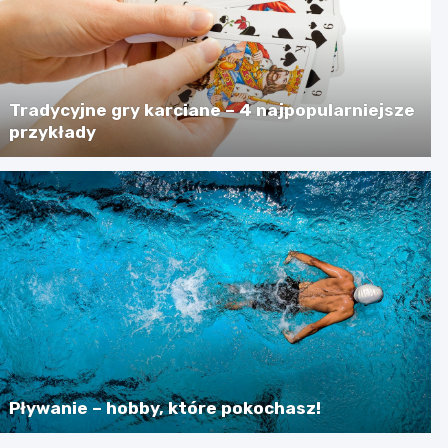
Tradycyjne gry karciane – 4 najpopularniejsze
przykłady
Pływanie – hobby, które pokochasz!