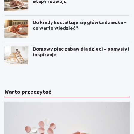
etapy rozwoju
Do kiedy kształtuje się główka dziecka –
co warto wiedzieć?
Domowy plac zabaw dla dzieci – pomysły i
inspiracje
T
P
r
ł
a
y
d
w
y
a
Warto przeczytać
c
n
y
i
j
e
n
–
e
h
g
o
r
b
y
b