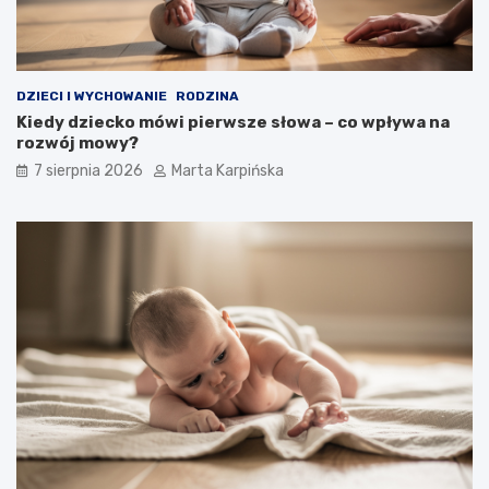
j
s
z
e
p
DZIECI I WYCHOWANIE
RODZINA
r
Kiedy dziecko mówi pierwsze słowa – co wpływa na
z
rozwój mowy?
y
k
7 sierpnia 2026
Marta Karpińska
ł
a
d
y