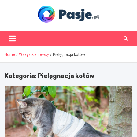
Skip
to
content
www.pasje.pl
Home
Wszystkie newsy
Pielęgnacja kotów
Kategoria:
Pielęgnacja kotów