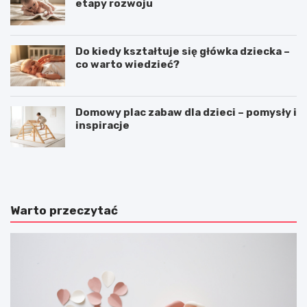
etapy rozwoju
Do kiedy kształtuje się główka dziecka –
co warto wiedzieć?
Domowy plac zabaw dla dzieci – pomysły i
inspiracje
T
P
r
ł
a
y
d
w
y
a
Warto przeczytać
c
n
y
i
j
e
n
–
e
h
g
o
r
b
y
b