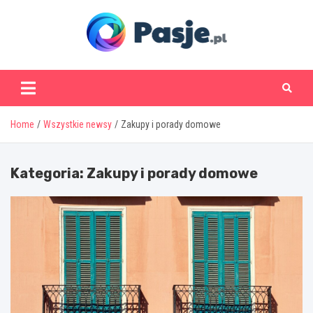
Skip
to
content
www.pasje.pl
Home
Wszystkie newsy
Zakupy i porady domowe
Kategoria:
Zakupy i porady domowe