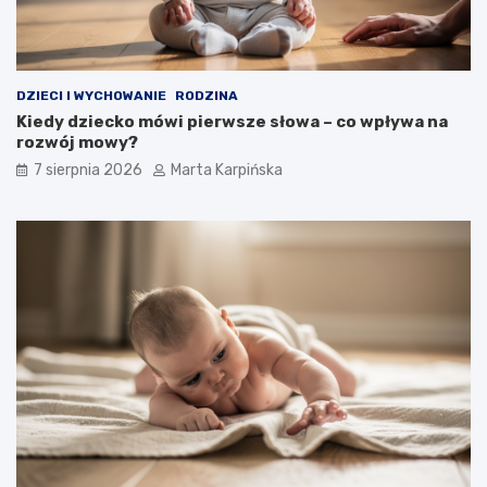
j
s
z
e
p
DZIECI I WYCHOWANIE
RODZINA
r
Kiedy dziecko mówi pierwsze słowa – co wpływa na
z
rozwój mowy?
y
k
7 sierpnia 2026
Marta Karpińska
ł
a
d
y