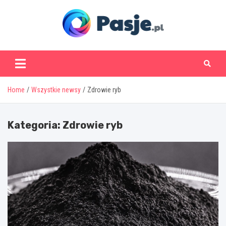
Skip
to
content
www.pasje.pl
Home
Wszystkie newsy
Zdrowie ryb
Kategoria:
Zdrowie ryb