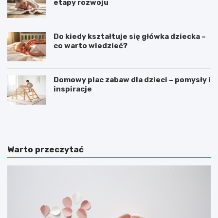
etapy rozwoju
Do kiedy kształtuje się główka dziecka –
co warto wiedzieć?
Domowy plac zabaw dla dzieci – pomysły i
inspiracje
T
P
r
ł
a
y
d
w
y
a
Warto przeczytać
c
n
y
i
j
e
n
–
e
h
g
o
r
b
y
b