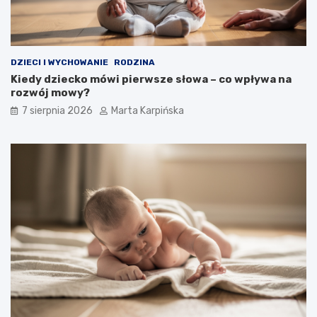
j
s
z
e
p
DZIECI I WYCHOWANIE
RODZINA
r
Kiedy dziecko mówi pierwsze słowa – co wpływa na
z
rozwój mowy?
y
k
7 sierpnia 2026
Marta Karpińska
ł
a
d
y