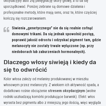
oksydacyjny albo złą pielęgnację skóry głowy, a to da się
uporządkować. Poniżej zebrane są domowe działania i
profesjonalne metody, które mają sens, oraz te, które częściej
kończą się rozczarowaniem.
Siwienia „genetycznego” nie da się realnie cofnąć
domowymi trikami.
Da się jednak spowolnić postęp,
poprawić jakość odrostu i odzyskać pigment tam, gdzie
melanocyty nie zostały trwale wyłączone (np. przy
niedoborach lub zaburzeniach hormonalnych).
Dlaczego włosy siwieją i kiedy da
się to odwrócić
Kolor włosa zależy od melaniny produkowanej w mieszku
włosowym przez melanocyty. Z wiekiem ich aktywność spada, a
dodatkowo rośnie obciążenie
stresem oksydacyjnym
(wolne
rodniki uszkadzają komórki produkujące barwnik). Efekt: włos
wyrasta bez pigmentu albo z mniejszą jego ilością, więc wygląda