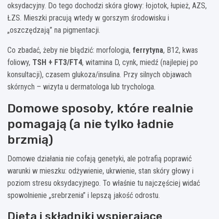
oksydacyjny. Do tego dochodzi skóra głowy: łojotok, łupież, AZS,
ŁZS. Mieszki pracują wtedy w gorszym środowisku i
„oszczędzają” na pigmentacji.
Co zbadać, żeby nie błądzić: morfologia,
ferrytyna
, B12, kwas
foliowy,
TSH + FT3/FT4
, witamina D, cynk, miedź (najlepiej po
konsultacji), czasem glukoza/insulina. Przy silnych objawach
skórnych – wizyta u dermatologa lub trychologa.
Domowe sposoby, które realnie
pomagają (a nie tylko ładnie
brzmią)
Domowe działania nie cofają genetyki, ale potrafią poprawić
warunki w mieszku: odżywienie, ukrwienie, stan skóry głowy i
poziom stresu oksydacyjnego. To właśnie tu najczęściej widać
spowolnienie „srebrzenia” i lepszą jakość odrostu.
Dieta i składniki wspierające