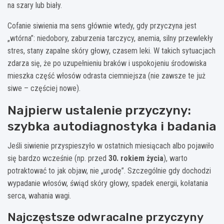
na szary lub biały.
Cofanie siwienia ma sens głównie wtedy, gdy przyczyna jest
„wtórna”: niedobory, zaburzenia tarczycy, anemia, silny przewlekły
stres, stany zapalne skóry głowy, czasem leki. W takich sytuacjach
zdarza się, że po uzupełnieniu braków i uspokojeniu środowiska
mieszka część włosów odrasta ciemniejsza (nie zawsze te już
siwe – częściej nowe).
Najpierw ustalenie przyczyny:
szybka autodiagnostyka i badania
Jeśli siwienie przyspieszyło w ostatnich miesiącach albo pojawiło
się bardzo wcześnie (np. przed
30. rokiem życia
), warto
potraktować to jak objaw, nie „urodę”. Szczególnie gdy dochodzi
wypadanie włosów, świąd skóry głowy, spadek energii, kołatania
serca, wahania wagi.
Najczęstsze odwracalne przyczyny