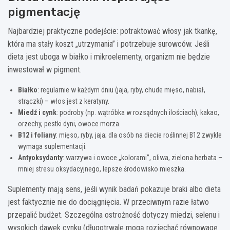
pigmentację
Najbardziej praktyczne podejście: potraktować włosy jak tkankę,
która ma stały koszt „utrzymania” i potrzebuje surowców. Jeśli
dieta jest uboga w białko i mikroelementy, organizm nie będzie
inwestował w pigment.
Białko
: regularnie w każdym dniu (jaja, ryby, chude mięso, nabiał,
strączki) – włos jest z keratyny.
Miedź i cynk
: podroby (np. wątróbka w rozsądnych ilościach), kakao,
orzechy, pestki dyni, owoce morza.
B12 i foliany
: mięso, ryby, jaja; dla osób na diecie roślinnej B12 zwykle
wymaga suplementacji.
Antyoksydanty
: warzywa i owoce „kolorami”, oliwa, zielona herbata –
mniej stresu oksydacyjnego, lepsze środowisko mieszka.
Suplementy mają sens, jeśli wynik badań pokazuje braki albo dieta
jest faktycznie nie do dociągnięcia. W przeciwnym razie łatwo
przepalić budżet. Szczególna ostrożność dotyczy miedzi, selenu i
wysokich dawek cynku (długotrwale mogą rozjechać równowagę