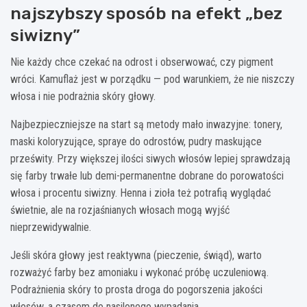
najszybszy sposób na efekt „bez
siwizny”
Nie każdy chce czekać na odrost i obserwować, czy pigment
wróci. Kamuflaż jest w porządku — pod warunkiem, że nie niszczy
włosa i nie podrażnia skóry głowy.
Najbezpieczniejsze na start są metody mało inwazyjne: tonery,
maski koloryzujące, spraye do odrostów, pudry maskujące
prześwity. Przy większej ilości siwych włosów lepiej sprawdzają
się farby trwałe lub demi-permanentne dobrane do porowatości
włosa i procentu siwizny. Henna i zioła też potrafią wyglądać
świetnie, ale na rozjaśnianych włosach mogą wyjść
nieprzewidywalnie.
Jeśli skóra głowy jest reaktywna (pieczenie, świąd), warto
rozważyć farby bez amoniaku i wykonać próbę uczuleniową.
Podrażnienia skóry to prosta droga do pogorszenia jakości
włosów, a czasem do nasilonego wypadania.