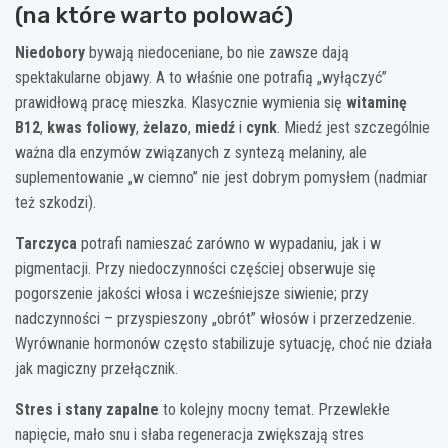
(na które warto polować)
Niedobory
bywają niedoceniane, bo nie zawsze dają
spektakularne objawy. A to właśnie one potrafią „wyłączyć”
prawidłową pracę mieszka. Klasycznie wymienia się
witaminę
B12
,
kwas foliowy
,
żelazo
,
miedź
i
cynk
. Miedź jest szczególnie
ważna dla enzymów związanych z syntezą melaniny, ale
suplementowanie „w ciemno” nie jest dobrym pomysłem (nadmiar
też szkodzi).
Tarczyca
potrafi namieszać zarówno w wypadaniu, jak i w
pigmentacji. Przy niedoczynności częściej obserwuje się
pogorszenie jakości włosa i wcześniejsze siwienie; przy
nadczynności – przyspieszony „obrót” włosów i przerzedzenie.
Wyrównanie hormonów często stabilizuje sytuację, choć nie działa
jak magiczny przełącznik.
Stres i stany zapalne
to kolejny mocny temat. Przewlekłe
napięcie, mało snu i słaba regeneracja zwiększają stres