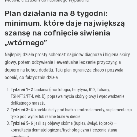
Plan działania na 8 tygodni:
minimum, które daje największą
szansę na cofnięcie siwienia
„wtórnego”
Najlepiej działa prosty schemat: najpierw diagnoza i higiena skóry
głowy, potem odżywienie i ewentualne leczenie przyczyny, a
dopiero na końcu dodatki. Taki plan ogranicza chaos i pozwala
ocenić, co faktycznie działa.
Tydzień 1–2
: badania (morfologia, ferrytyna, B12, foliany,
TSH/FT3/FT4, wit. D), poprawa mycia skóry głowy i wprowadzenie
delikatnego masażu.
Tydzień 3–4
: korekta diety pod białko i mikroelementy; suplementacja
tylko pod wyniki lub realne braki w diecie.
Tydzień 5–6
: jeśli są objawy skórne (łupież, świąd, łojotok) —
konsultacja dermatologiczna/trychologiczna i leczenie stanu
zapalnego.