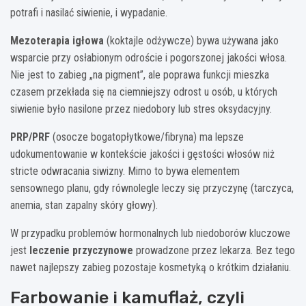
potrafi i nasilać siwienie, i wypadanie.
Mezoterapia igłowa
(koktajle odżywcze) bywa używana jako
wsparcie przy osłabionym odroście i pogorszonej jakości włosa.
Nie jest to zabieg „na pigment”, ale poprawa funkcji mieszka
czasem przekłada się na ciemniejszy odrost u osób, u których
siwienie było nasilone przez niedobory lub stres oksydacyjny.
PRP/PRF
(osocze bogatopłytkowe/fibryna) ma lepsze
udokumentowanie w kontekście jakości i gęstości włosów niż
stricte odwracania siwizny. Mimo to bywa elementem
sensownego planu, gdy równolegle leczy się przyczynę (tarczyca,
anemia, stan zapalny skóry głowy).
W przypadku problemów hormonalnych lub niedoborów kluczowe
jest
leczenie przyczynowe
prowadzone przez lekarza. Bez tego
nawet najlepszy zabieg pozostaje kosmetyką o krótkim działaniu.
Farbowanie i kamuflaż, czyli