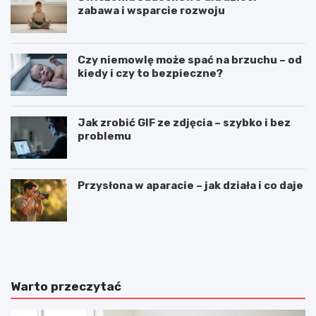
zabawa i wsparcie rozwoju
Czy niemowlę może spać na brzuchu – od
kiedy i czy to bezpieczne?
Jak zrobić GIF ze zdjęcia – szybko i bez
problemu
Przysłona w aparacie – jak działa i co daje
T
P
r
ł
a
y
d
w
y
a
Warto przeczytać
c
n
y
i
j
e