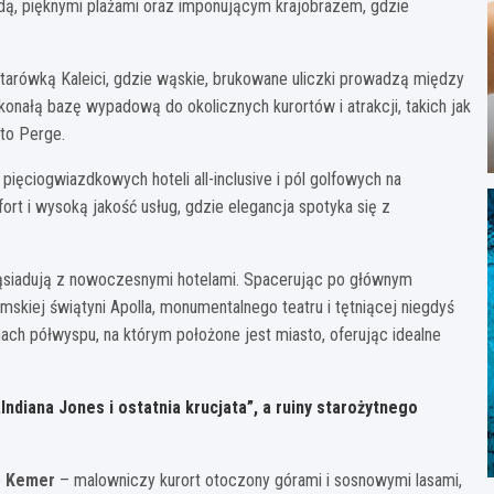
dą, pięknymi plażami oraz imponującym krajobrazem, gdzie
tarówką Kaleici, gdzie wąskie, brukowane uliczki prowadzą między
nałą bazę wypadową do okolicznych kurortów i atrakcji, takich jak
to Perge.
pięciogwiazdkowych hoteli all-inclusive i pól golfowych na
rt i wysoką jakość usług, gdzie elegancja spotyka się z
 sąsiadują z nowoczesnymi hotelami. Spacerując po głównym
kiej świątyni Apolla, monumentalnego teatru i tętniącej niegdyś
nach półwyspu, na którym położone jest miasto, oferując idealne
ndiana Jones i ostatnia krucjata”, a ruiny starożytnego
e
Kemer
– malowniczy kurort otoczony górami i sosnowymi lasami,