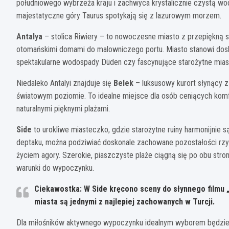
południowego wybrzeża kraju i zachwyca krystalicznie czystą wo
majestatyczne góry Taurus spotykają się z lazurowym morzem.
Antalya
– stolica Riwiery – to nowoczesne miasto z przepiękną s
otomańskimi domami do malowniczego portu. Miasto stanowi dosko
spektakularne wodospady Düden czy fascynujące starożytne mias
Niedaleko Antalyi znajduje się
Belek
– luksusowy kurort słynący z 
światowym poziomie. To idealne miejsce dla osób ceniących komfo
naturalnymi pięknymi plażami.
Side
to urokliwe miasteczko, gdzie starożytne ruiny harmonijnie
deptaku, można podziwiać doskonale zachowane pozostałości rzyms
życiem agory. Szerokie, piaszczyste plaże ciągną się po obu stro
warunki do wypoczynku.
Ciekawostka: W Side kręcono sceny do słynnego filmu „I
miasta są jednymi z najlepiej zachowanych w Turcji.
Dla miłośników aktywnego wypoczynku idealnym wyborem będzi