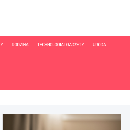
SY
RODZINA
TECHNOLOGIA I GADŻETY
URODA