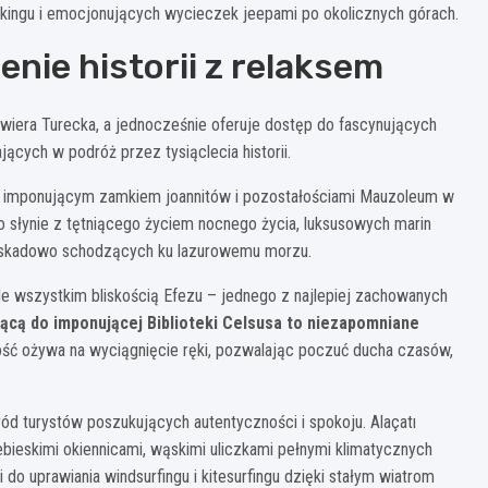
kkingu i emocjonujących wycieczek jeepami po okolicznych górach.
nie historii z relaksem
wiera Turecka, a jednocześnie oferuje dostęp do fascynujących
cych w podróż przez tysiąclecia historii.
 z imponującym zamkiem joannitów i pozostałościami Mauzoleum w
o słynie z tętniącego życiem nocnego życia, luksusowych marin
kaskadowo schodzących ku lazurowemu morzu.
ede wszystkim bliskością Efezu – jednego z najlepiej zachowanych
cą do imponującej Biblioteki Celsusa to niezapomniane
ość ożywa na wyciągnięcie ręki, pozwalając poczuć ducha czasów,
ód turystów poszukujących autentyczności i spokoju. Alaçatı
bieskimi okiennicami, wąskimi uliczkami pełnymi klimatycznych
 do uprawiania windsurfingu i kitesurfingu dzięki stałym wiatrom