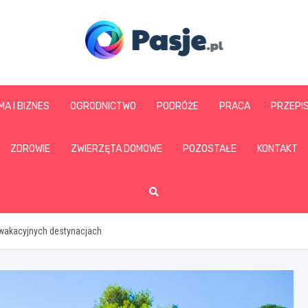
www.pasje.pl
MA I BIZNES
OGRODNICTWO
PODRÓŻE
PRACA
PRZEPI
ZDROWIE
ZWIERZĘTA DOMOWE
POZOSTAŁE
KONTAKT
o wakacyjnych destynacjach