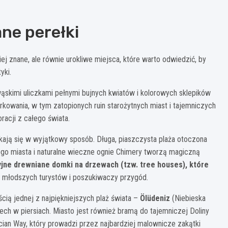
ane perełki
j znane, ale równie urokliwe miejsca, które warto odwiedzić, by
yki.
skimi uliczkami pełnymi bujnych kwiatów i kolorowych sklepików
urkowania, w tym zatopionych ruin starożytnych miast i tajemniczych
acji z całego świata.
tykają się w wyjątkowy sposób. Długa, piaszczysta plaża otoczona
nego miasta i naturalne wieczne ognie Chimery tworzą magiczną
yjne drewniane domki na drzewach (tzw. tree houses), które
d młodszych turystów i poszukiwaczy przygód.
ią jednej z najpiękniejszych plaż świata –
Ölüdeniz
(Niebieska
dech w piersiach. Miasto jest również bramą do tajemniczej Doliny
ian Way, który prowadzi przez najbardziej malownicze zakątki