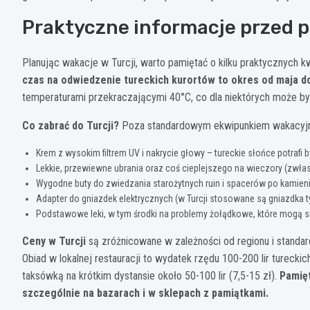
Praktyczne informacje przed p
Planując wakacje w Turcji, warto pamiętać o kilku praktycznych 
czas na odwiedzenie tureckich kurortów to okres od maja d
temperaturami przekraczającymi 40°C, co dla niektórych może być
Co zabrać do Turcji?
Poza standardowym ekwipunkiem wakacyjn
Krem z wysokim filtrem UV i nakrycie głowy – tureckie słońce potrafi
Lekkie, przewiewne ubrania oraz coś cieplejszego na wieczory (zwłas
Wygodne buty do zwiedzania starożytnych ruin i spacerów po kamien
Adapter do gniazdek elektrycznych (w Turcji stosowane są gniazdka t
Podstawowe leki, w tym środki na problemy żołądkowe, które mogą si
Ceny w Turcji
są zróżnicowane w zależności od regionu i standard
Obiad w lokalnej restauracji to wydatek rzędu 100-200 lir tureckich
taksówką na krótkim dystansie około 50-100 lir (7,5-15 zł).
Pamięt
szczególnie na bazarach i w sklepach z pamiątkami.