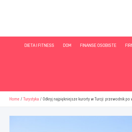
Skip
to
content
DIETA I FITNESS
DOM
FINANSE OSOBISTE
FIR
Home
Turystyka
Odkryj najpiękniejsze kurorty w Turcji: przewodnik p