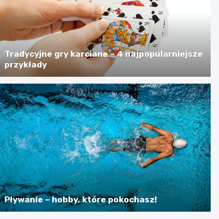
Tradycyjne gry karciane – 4 najpopularniejsze
przykłady
Pływanie – hobby, które pokochasz!