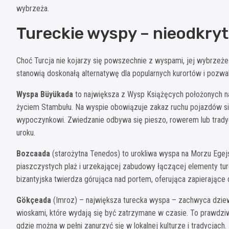
wybrzeża.
Tureckie wyspy – nieodkry
Choć Turcja nie kojarzy się powszechnie z wyspami, jej wybrzeż
stanowią doskonałą alternatywę dla popularnych kurortów i pozwa
Wyspa Büyükada
to największa z Wysp Książęcych położonych n
życiem Stambułu. Na wyspie obowiązuje zakaz ruchu pojazdów sil
wypoczynkowi. Zwiedzanie odbywa się pieszo, rowerem lub trady
uroku.
Bozcaada
(starożytna Tenedos) to urokliwa wyspa na Morzu Egej
piaszczystych plaż i urzekającej zabudowy łączącej elementy tu
bizantyjska twierdza górująca nad portem, oferująca zapierające d
Gökçeada
(Imroz) – największa turecka wyspa – zachwyca dziewi
wioskami, które wydają się być zatrzymane w czasie. To prawdzi
gdzie można w pełni zanurzyć się w lokalnej kulturze i tradycjach.