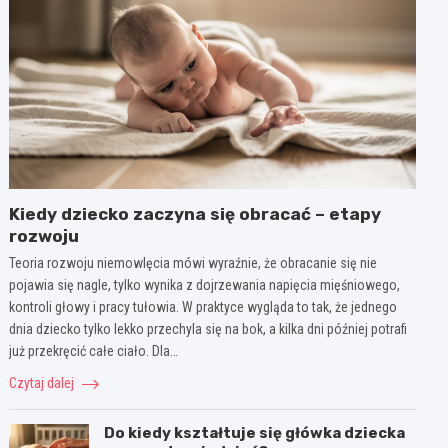
Kiedy dziecko zaczyna się obracać – etapy
rozwoju
Teoria rozwoju niemowlęcia mówi wyraźnie, że obracanie się nie
pojawia się nagle, tylko wynika z dojrzewania napięcia mięśniowego,
kontroli głowy i pracy tułowia. W praktyce wygląda to tak, że jednego
dnia dziecko tylko lekko przechyla się na bok, a kilka dni później potrafi
już przekręcić całe ciało. Dla…
Czytaj dalej
Do kiedy kształtuje się główka dziecka