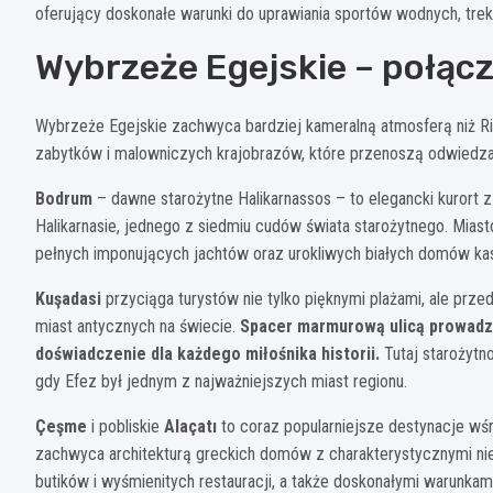
oferujący doskonałe warunki do uprawiania sportów wodnych, tre
Wybrzeże Egejskie – połącze
Wybrzeże Egejskie zachwyca bardziej kameralną atmosferą niż Ri
zabytków i malowniczych krajobrazów, które przenoszą odwiedzają
Bodrum
– dawne starożytne Halikarnassos – to elegancki kurort
Halikarnasie, jednego z siedmiu cudów świata starożytnego. Miast
pełnych imponujących jachtów oraz urokliwych białych domów 
Kuşadasi
przyciąga turystów nie tylko pięknymi plażami, ale prz
miast antycznych na świecie.
Spacer marmurową ulicą prowadzą
doświadczenie dla każdego miłośnika historii.
Tutaj starożytn
gdy Efez był jednym z najważniejszych miast regionu.
Çeşme
i pobliskie
Alaçatı
to coraz popularniejsze destynacje wśr
zachwyca architekturą greckich domów z charakterystycznymi nie
butików i wyśmienitych restauracji, a także doskonałymi warunkami