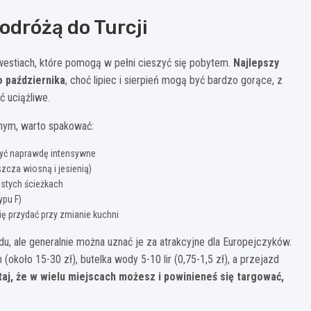
odróżą do Turcji
kwestiach, które pomogą w pełni cieszyć się pobytem.
Najlepszy
o października
, choć lipiec i sierpień mogą być bardzo gorące, z
 uciążliwe.
ym, warto spakować:
 być naprawdę intensywne
zcza wiosną i jesienią)
istych ścieżkach
ypu F)
ę przydać przy zmianie kuchni
u, ale generalnie można uznać je za atrakcyjne dla Europejczyków.
 (około 15-30 zł), butelka wody 5-10 lir (0,75-1,5 zł), a przejazd
aj, że w wielu miejscach możesz i powinieneś się targować,