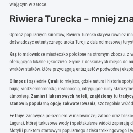
wiejącym w zatoce.
Riwiera Turecka – mniej zn
Oprócz popularnych kurortów, Riwiera Turecka skrywa również mnie
doświadczyć autentycznego uroku Turcji z dala od masowej turyst
Kaş
to malownicze miasteczko położone na stromym zboczu, z wą
oferujących lokalne rękodzieło. Słynie z doskonałych miejsc do n
wraków statków, które przyciągają entuzjastów podwodnej eksplor
Olimpos
i sąsiednie
Çıralı
to miejsca, gdzie natura i historia spo
bujną śródziemnomorską roślinnością, intrygujące ruiny starożyt
atmosferę.
Zamiast luksusowych hoteli, znajdziemy tu tradyc
stanowią popularną opcję zakwaterowania
, szczególnie wśró
Fethiye
zachwyca położeniem w malowniczej zatoce oraz bliskośc
Laguna), której turkusowe wody i spektakularne widoki zapierają 
Motyli i punktem startowym popularnego szlaku trekkingowego Lyc