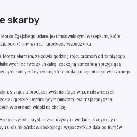
te skarby
e Morza Egejskiego usiane jest malowniczymi wysepkami, które
lają odkryć inny wymiar tureckiego wypoczynku.
a Morzu Marmara, zaledwie godzinę rejsu promem od tętniącego
nikowych, co tworzy unikalną, spokojną atmosferę sprzyjającą
cyjnymi konnymi bryczkami, które dodają miejscu niepowtarzalnego
skim, słynąca z produkcji wyśmienitego wina, malowniczych
reckie i greckie. Dominującym punktem jest majestatyczna
ech w piersiach widoki na okolicę.
czą przyrodą, krystalicznie czystymi wodami i tradycyjnymi
wy raj dla miłośników spokojnego wypoczynku z dala od tłumów,