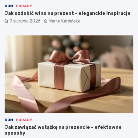
–
o
DOM
PORADY
4
k
Jak ozdobić wino na prezent – eleganckie inspiracje
n
o
9 sierpnia 2026
Marta Karpińska
a
c
j
h
p
a
o
s
p
z
u
!
l
a
r
n
i
e
j
s
z
e
p
DOM
PORADY
r
Jak zawiązać wstążkę na prezencie – efektowne
z
sposoby
y