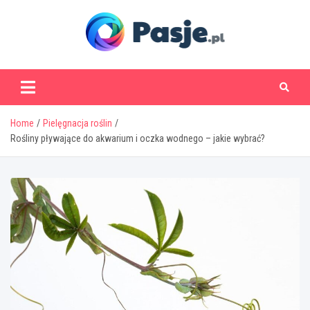
Skip
to
content
www.pasje.pl
Home
Pielęgnacja roślin
Rośliny pływające do akwarium i oczka wodnego – jakie wybrać?