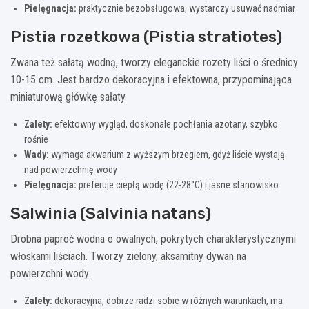
Pielęgnacja:
praktycznie bezobsługowa, wystarczy usuwać nadmiar
Pistia rozetkowa (Pistia stratiotes)
Zwana też sałatą wodną, tworzy eleganckie rozety liści o średnicy
10-15 cm. Jest bardzo dekoracyjna i efektowna, przypominająca
miniaturową główkę sałaty.
Zalety:
efektowny wygląd, doskonale pochłania azotany, szybko
rośnie
Wady:
wymaga akwarium z wyższym brzegiem, gdyż liście wystają
nad powierzchnię wody
Pielęgnacja:
preferuje ciepłą wodę (22-28°C) i jasne stanowisko
Salwinia (Salvinia natans)
Drobna paproć wodna o owalnych, pokrytych charakterystycznymi
włoskami liściach. Tworzy zielony, aksamitny dywan na
powierzchni wody.
Zalety:
dekoracyjna, dobrze radzi sobie w różnych warunkach, ma