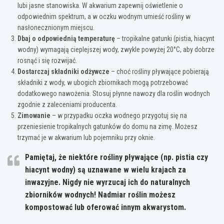
lubi jasne stanowiska. W akwarium zapewnij oświetlenie o
odpowiednim spektrum, a w oczku wodnym umieść rośliny w
nasłonecznionym miejscu.
Dbaj o odpowiednią temperaturę
– tropikalne gatunki (pistia, hiacynt
wodny) wymagają cieplejszej wody, zwykle powyżej 20°C, aby dobrze
rosnąć i się rozwijać.
Dostarczaj składniki odżywcze
– choć rośliny pływające pobierają
składniki z wody, w ubogich zbiornikach mogą potrzebować
dodatkowego nawożenia. Stosuj płynne nawozy dla roślin wodnych
zgodnie z zaleceniami producenta.
Zimowanie
– w przypadku oczka wodnego przygotuj się na
przeniesienie tropikalnych gatunków do domu na zimę. Możesz
trzymać je w akwarium lub pojemniku przy oknie.
Pamiętaj, że niektóre rośliny pływające (np. pistia czy
hiacynt wodny) są uznawane w wielu krajach za
inwazyjne.
Nigdy nie wyrzucaj ich do naturalnych
zbiorników wodnych!
Nadmiar roślin możesz
kompostować lub oferować innym akwarystom.