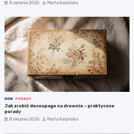
k
8 sierpnia 2026
Marta Karpińska
ł
a
d
y
DOM
PORADY
Jak zrobić decoupage na drewnie – praktyczne
porady
8 sierpnia 2026
Marta Karpińska