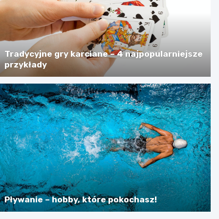
Tradycyjne gry karciane – 4 najpopularniejsze
przykłady
Pływanie – hobby, które pokochasz!