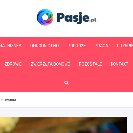
www.pasje.pl
MA I BIZNES
OGRODNICTWO
PODRÓŻE
PRACA
PRZEPI
ZDROWIE
ZWIERZĘTA DOMOWE
POZOSTAŁE
KONTAKT
ełkowania