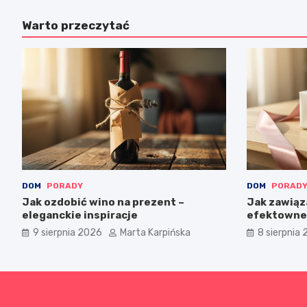
Warto przeczytać
DOM
PORADY
DOM
PORAD
Jak ozdobić wino na prezent –
Jak zawiąz
eleganckie inspiracje
efektowne
9 sierpnia 2026
Marta Karpińska
8 sierpnia