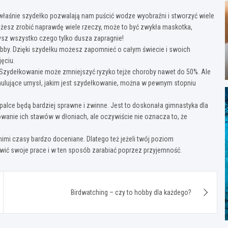
właśnie szydełko pozwalają nam puścić wodze wyobraźni i stworzyć wiele
żesz zrobić naprawdę wiele rzeczy, może to być zwykła maskotka,
zysz wszystko czego tylko dusza zapragnie!
obby. Dzięki szydełku możesz zapomnieć o całym świecie i swoich
jęciu.
Szydełkowanie może zmniejszyć ryzyko tejże choroby nawet do 50%. Ale
ymulujące umysł, jakim jest szydełkowanie, można w pewnym stopniu
alce będą bardziej sprawne i zwinne. Jest to doskonała gimnastyka dla
wanie ich stawów w dłoniach, ale oczywiście nie oznacza to, że
nimi czasy bardzo doceniane. Dlatego też jeżeli twój poziom
awić swoje prace i w ten sposób zarabiać poprzez przyjemność.
Birdwatching – czy to hobby dla każdego?