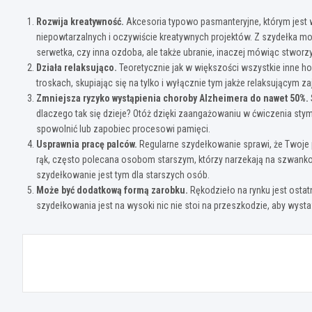
Rozwija kreatywność.
Akcesoria typowo pasmanteryjne, którym jest 
niepowtarzalnych i oczywiście kreatywnych projektów. Z szydełka mo
serwetka, czy inna ozdoba, ale także ubranie, inaczej mówiąc stwor
Działa relaksująco.
Teoretycznie jak w większości wszystkie inne h
troskach, skupiając się na tylko i wyłącznie tym jakże relaksującym za
Zmniejsza ryzyko wystąpienia choroby Alzheimera do nawet 50%.
dlaczego tak się dzieje? Otóż dzięki zaangażowaniu w ćwiczenia st
spowolnić lub zapobiec procesowi pamięci.
Usprawnia pracę palców.
Regularne szydełkowanie sprawi, że Twoje p
rąk, często polecana osobom starszym, którzy narzekają na szwanko
szydełkowanie jest tym dla starszych osób.
Może być dodatkową formą zarobku.
Rękodzieło na rynku jest ostat
szydełkowania jest na wysoki nic nie stoi na przeszkodzie, aby wyst
Nawigacja
wpisu