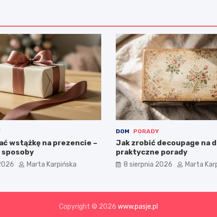
Y
DOM
PORADY
ać wstążkę na prezencie –
Jak zrobić decoupage na d
 sposoby
praktyczne porady
 2026
Marta Karpińska
8 sierpnia 2026
Marta Kar
Copyright © 2026
www.pasje.pl