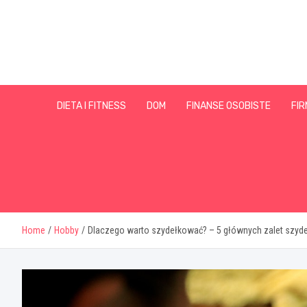
Skip
to
content
DIETA I FITNESS
DOM
FINANSE OSOBISTE
FIR
Home
Hobby
Dlaczego warto szydełkować? – 5 głównych zalet szyd