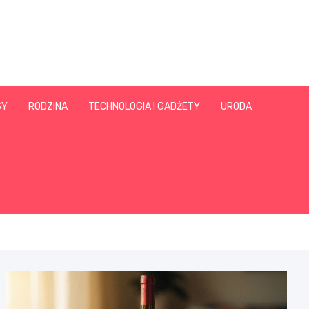
SY
RODZINA
TECHNOLOGIA I GADŻETY
URODA