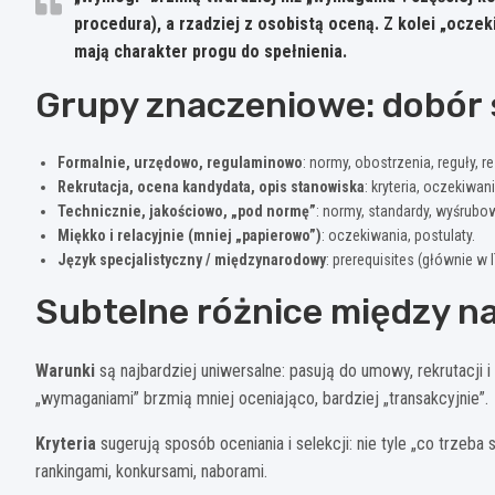
procedura), a rzadziej z osobistą oceną. Z kolei
„oczek
mają charakter progu do spełnienia.
Grupy znaczeniowe: dobór 
Formalnie, urzędowo, regulaminowo
: normy, obostrzenia, reguły, r
Rekrutacja, ocena kandydata, opis stanowiska
: kryteria, oczekiwa
Technicznie, jakościowo, „pod normę”
: normy, standardy, wyśrubo
Miękko i relacyjnie (mniej „papierowo”)
: oczekiwania, postulaty.
Język specjalistyczny / międzynarodowy
: prerequisites (głównie w 
Subtelne różnice między n
Warunki
są najbardziej uniwersalne: pasują do umowy, rekrutacji
„wymaganiami” brzmią mniej oceniająco, bardziej „transakcyjnie”.
Kryteria
sugerują sposób oceniania i selekcji: nie tyle „co trzeba
rankingami, konkursami, naborami.