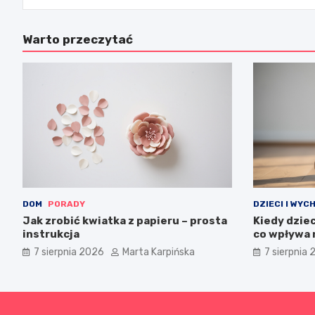
Warto przeczytać
DOM
PORADY
DZIECI I WYC
Jak zrobić kwiatka z papieru – prosta
Kiedy dzie
instrukcja
co wpływa 
7 sierpnia 2026
Marta Karpińska
7 sierpnia