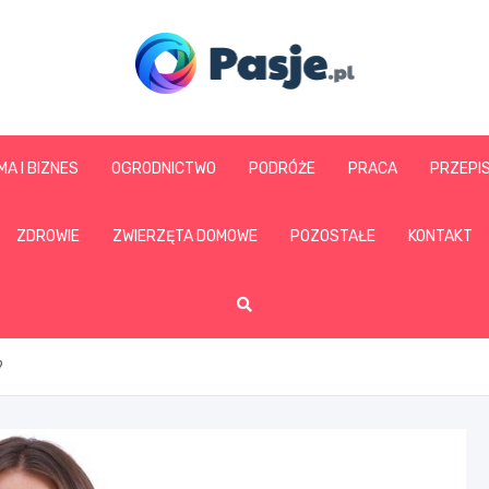
www.pasje.pl
MA I BIZNES
OGRODNICTWO
PODRÓŻE
PRACA
PRZEPI
ZDROWIE
ZWIERZĘTA DOMOWE
POZOSTAŁE
KONTAKT
?