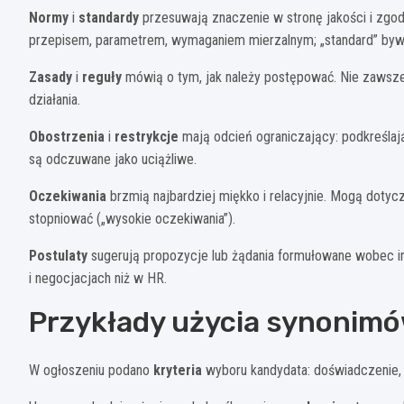
Normy
i
standardy
przesuwają znaczenie w stronę jakości i zgod
przepisem, parametrem, wymaganiem mierzalnym; „standard” bywa
Zasady
i
reguły
mówią o tym, jak należy postępować. Nie zawsze 
działania.
Obostrzenia
i
restrykcje
mają odcień ograniczający: podkreślają
są odczuwane jako uciążliwe.
Oczekiwania
brzmią najbardziej miękko i relacyjnie. Mogą dotycz
stopniować („wysokie oczekiwania”).
Postulaty
sugerują propozycje lub żądania formułowane wobec ins
i negocjacjach niż w HR.
Przykłady użycia synonimó
W ogłoszeniu podano
kryteria
wyboru kandydata: doświadczenie, 