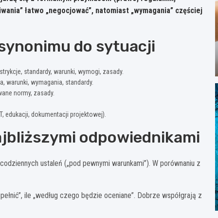
iwania”
łatwo „negocjować”, natomiast
„wymagania”
częściej
synonimu do sytuacji
estrykcje, standardy, warunki, wymogi, zasady.
nia, warunki, wymagania, standardy.
wane normy, zasady.
IT, edukacji, dokumentacji projektowej).
ajbliższymi odpowiednikami
 i codziennych ustaleń („pod pewnymi warunkami”). W porównaniu z
 spełnić”, ile „według czego będzie oceniane”. Dobrze współgrają z