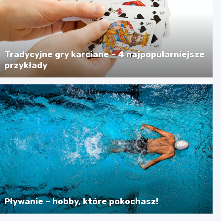
Tradycyjne gry karciane – 4 najpopularniejsze
przykłady
Pływanie – hobby, które pokochasz!