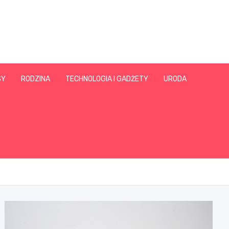
SY
RODZINA
TECHNOLOGIA I GADŻETY
URODA