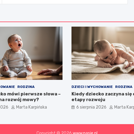
HOWANIE
RODZINA
DZIECI I WYCHOWANIE
RODZINA
cko mówi pierwsze słowa –
Kiedy dziecko zaczyna się 
na rozwój mowy?
etapy rozwoju
 2026
Marta Karpińska
6 sierpnia 2026
Marta Kar
Copyright © 2026
www.pasje.pl