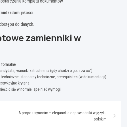
dostarczeniu kompletu dokumentów.
tandardom
jakości.
ostępu do danych.
otowe zamienniki w
 formalne
dydata, warunki zatrudnienia (gdy chodzi o „co i za co”)
techniczne, standardy techniczne, prerequisites (w dokumentacji)
trykcyjne kryteria
eścić się w normie, spełniać wymogi
A propos synonim – eleganckie odpowiedniki w języku
polskim