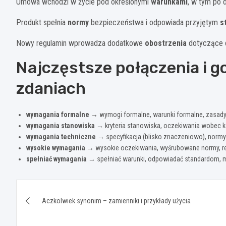
Umowa wchodzi w życie pod określonymi
warunkami
, w tym po 
Produkt spełnia
normy
bezpieczeństwa i odpowiada przyjętym
s
Nowy regulamin wprowadza dodatkowe
obostrzenia
dotyczące d
Najczęstsze połączenia i g
zdaniach
wymagania formalne
→ wymogi formalne, warunki formalne, zasady
wymagania stanowiska
→ kryteria stanowiska, oczekiwania wobec kan
wymagania techniczne
→ specyfikacja (blisko znaczeniowo), normy 
wysokie wymagania
→ wysokie oczekiwania, wyśrubowane normy, res
spełniać wymagania
→ spełniać warunki, odpowiadać standardom, mi
Nawigacja
Aczkolwiek synonim – zamienniki i przykłady użycia
wpisu