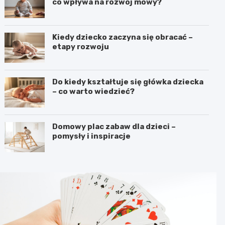
co wpływa na rozwój mowy?
Kiedy dziecko zaczyna się obracać –
etapy rozwoju
Do kiedy kształtuje się główka dziecka
– co warto wiedzieć?
Domowy plac zabaw dla dzieci –
pomysły i inspiracje