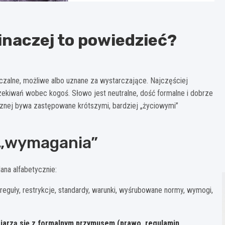
inaczej to powiedzieć?
zczalne, możliwe albo uznane za wystarczające. Najczęściej
zekiwań wobec kogoś. Słowo jest neutralne, dość formalne i dobrze
nej bywa zastępowane krótszymi, bardziej „życiowymi”
 „wymagania”
ana alfabetycznie:
s, reguły, restrykcje, standardy, warunki, wyśrubowane normy, wymogi,
kojarzą się z formalnym przymusem (prawo, regulamin,