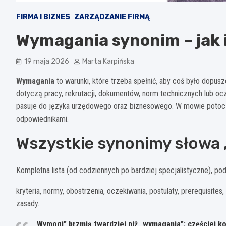
FIRMA I BIZNES
ZARZĄDZANIE FIRMĄ
Wymagania synonim – jak 
19 maja 2026
Marta Karpińska
Wymagania
to warunki, które trzeba spełnić, aby coś było dopus
dotyczą pracy, rekrutacji, dokumentów, norm technicznych lub oc
pasuje do języka urzędowego oraz biznesowego. W mowie potocz
odpowiednikami.
Wszystkie synonimy słowa
Kompletna lista (od codziennych po bardziej specjalistyczne), pod
kryteria, normy, obostrzenia, oczekiwania, postulaty, prerequisite
zasady.
„Wymogi”
brzmią twardziej niż
„wymagania”
: częściej 