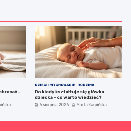
DZIECI I WYCHOWANIE
RODZINA
obracać –
Do kiedy kształtuje się główka
dziecka – co warto wiedzieć?
pińska
6 sierpnia 2026
Marta Karpińska