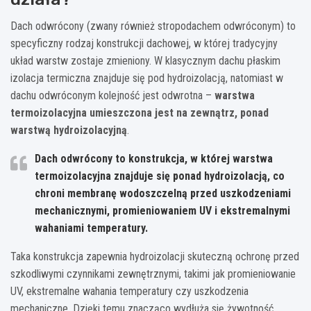
Dach odwrócony (zwany również stropodachem odwróconym) to
specyficzny rodzaj konstrukcji dachowej, w której tradycyjny
układ warstw zostaje zmieniony. W klasycznym dachu płaskim
izolacja termiczna znajduje się pod hydroizolacją, natomiast w
dachu odwróconym kolejność jest odwrotna –
warstwa
termoizolacyjna umieszczona jest na zewnątrz, ponad
warstwą hydroizolacyjną
.
Dach odwrócony to konstrukcja, w której warstwa
termoizolacyjna znajduje się ponad hydroizolacją, co
chroni membranę wodoszczelną przed uszkodzeniami
mechanicznymi, promieniowaniem UV i ekstremalnymi
wahaniami temperatury.
Taka konstrukcja zapewnia hydroizolacji skuteczną ochronę przed
szkodliwymi czynnikami zewnętrznymi, takimi jak promieniowanie
UV, ekstremalne wahania temperatury czy uszkodzenia
mechaniczne. Dzięki temu znacząco wydłuża się żywotność