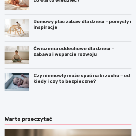
co warto wiedzieć?
Domowy plac zabaw dla dzieci – pomysły i
inspiracje
Ćwiczenia oddechowe dla dzieci –
zabawa i wsparcie rozwoju
Czy niemowlę może spać na brzuchu – od
kiedy i czy to bezpieczne?
T
P
r
ł
a
y
d
w
y
a
Warto przeczytać
c
n
y
i
j
e