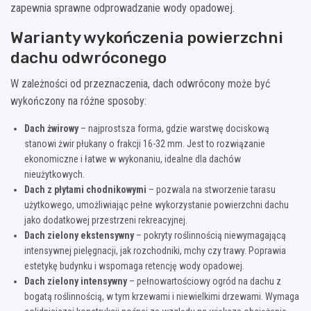
zapewnia sprawne odprowadzanie wody opadowej.
Warianty wykończenia powierzchni
dachu odwróconego
W zależności od przeznaczenia, dach odwrócony może być
wykończony na różne sposoby:
Dach żwirowy
– najprostsza forma, gdzie warstwę dociskową
stanowi żwir płukany o frakcji 16-32 mm. Jest to rozwiązanie
ekonomiczne i łatwe w wykonaniu, idealne dla dachów
nieużytkowych.
Dach z płytami chodnikowymi
– pozwala na stworzenie tarasu
użytkowego, umożliwiając pełne wykorzystanie powierzchni dachu
jako dodatkowej przestrzeni rekreacyjnej.
Dach zielony ekstensywny
– pokryty roślinnością niewymagającą
intensywnej pielęgnacji, jak rozchodniki, mchy czy trawy. Poprawia
estetykę budynku i wspomaga retencję wody opadowej.
Dach zielony intensywny
– pełnowartościowy ogród na dachu z
bogatą roślinnością, w tym krzewami i niewielkimi drzewami. Wymaga