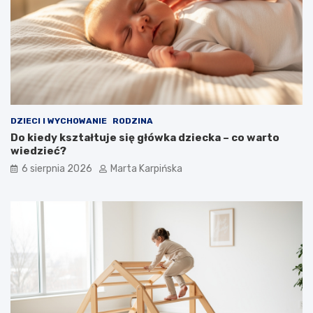
r
n
i
e
j
s
z
e
p
DZIECI I WYCHOWANIE
RODZINA
r
Do kiedy kształtuje się główka dziecka – co warto
z
wiedzieć?
y
k
6 sierpnia 2026
Marta Karpińska
ł
a
d
y