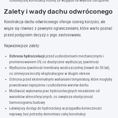
solidniejszej konstrukcji nośnej ze względu na większe obciążenie.
Zalety i wady dachu odwróconego
Konstrukcja dachu odwróconego oferuje szereg korzyści, ale
wiąże się również z pewnymi ograniczeniami, które warto poznać
przed podjęciem decyzji o jego zastosowaniu.
Najważniejsze zalety:
Ochrona hydroizolacji
przed uszkodzeniami mechanicznymi i
promieniowaniem UV, co drastycznie wydłuża jej żywotność
Wydłużona żywotność membrany wodoszczelnej (nawet do 50 lat),
co zmniejsza koszty eksploatacyjne w długim okresie
Ochrona przed ekstremalnymi wahaniami temperatury, które mogłyby
powodować naprężenia i uszkodzenia warstw dachu
Możliwość wykonania prac hydroizolacyjnych niezależnie od
warunków atmosferycznych, co zwiększa elastyczność
harmonogramu budowy
Łatwiejszy dostęp do hydroizolacji w przypadku konieczności
naprawy, bez potrzeby demontażu całej konstrukcji