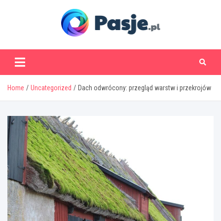
Skip
to
content
www.pasje.pl
Home
Uncategorized
Dach odwrócony: przegląd warstw i przekrojów